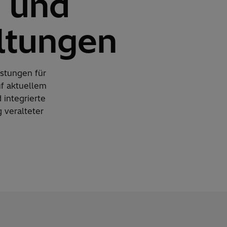
 und
ltungen
istungen für
uf aktuellem
 integrierte
 veralteter