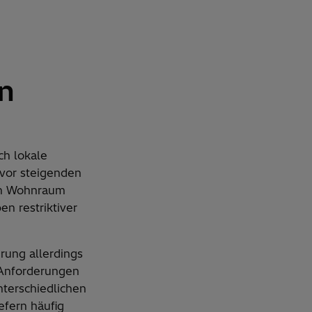
n
h lokale
vor steigenden
on Wohnraum
en restriktiver
ung allerdings
 Anforderungen
nterschiedlichen
fern häufig