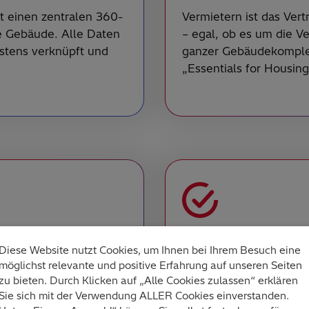
t einen zentralen 360-
Vermietern ist das Vert
ie Gebäude. Alle Daten
– egal, ob es um die 
stens verknüpft und
ganzer Gebäudekomplex
„Essentials for Housin
serung
Verbessertes Be
Diese Website nutzt Cookies, um Ihnen bei Ihrem Besuch eine
möglichst relevante und positive Erfahrung auf unseren Seiten
flexibel an individuelle
Fortschrittliche Softwa
zu bieten. Durch Klicken auf „Alle Cookies zulassen“ erklären
iltiefe liefern,
Berichten und liefert 
Sie sich mit der Verwendung ALLER Cookies einverstanden.