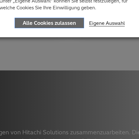
Unter „Eigene Auswahl“ können Sie selbst festzulegen, für
Verantwortlichkeiten v
welche Cookies Sie Ihre Einwilligung geben.
davon, ob es sich um M
Alle Cookies zulassen
Eigene Auswahl
egen von Hitachi Solutions zusammenzuarbeiten. Di