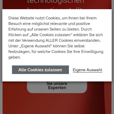
technologischen
Innovation stellt
Diese Website nutzt Cookies, um Ihnen bei Ihrem
den Menschen in
Besuch eine möglichst relevante und positive
den Mittelpunkt.
Erfahrung auf unseren Seiten zu bieten. Durch
Klicken auf „Alle Cookies zulassen“ erklären Sie sich
Erleben Sie, wie
mit der Verwendung ALLER Cookies einverstanden.
Unter „Eigene Auswahl“ können Sie selbst
er Ihre Welt
festzulegen, für welche Cookies Sie Ihre Einwilligung
geben.
verändern kann.
Alle Cookies zulassen
Eigene Auswahl
Kontaktieren
Sie unsere
Experten