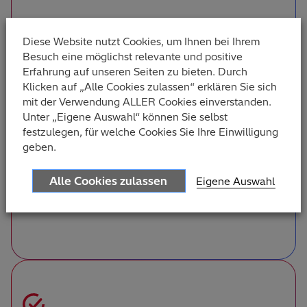
Diese Website nutzt Cookies, um Ihnen bei Ihrem
Besuch eine möglichst relevante und positive
Erfahrung auf unseren Seiten zu bieten. Durch
Klicken auf „Alle Cookies zulassen“ erklären Sie sich
mit der Verwendung ALLER Cookies einverstanden.
Unter „Eigene Auswahl“ können Sie selbst
Wie erstellt man einen Rapid
festzulegen, für welche Cookies Sie Ihre Einwilligung
Prototyp?
geben.
Erstellen Sie gemeinsam mit unseren Power
Alle Cookies zulassen
Eigene Auswahl
Platform-Experten Entwürfe für die wichtigsten
Anwendungsfälle.