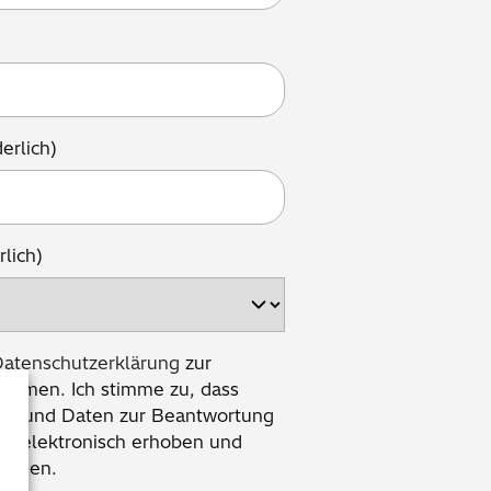
derlich)
rlich)
atenschutzerklärung
zur
ommen. Ich stimme zu, dass
n und Daten zur Beantwortung
ge elektronisch erhoben und
rklärung
werden.