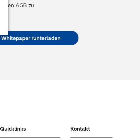
me den
AGB
zu
 Whitepaper runterladen
g
Quicklinks
Kontakt