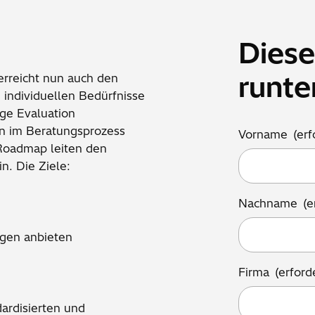
Diese
runte
erreicht nun auch den
 individuellen Bedürfnisse
ige Evaluation
n im Beratungsprozess
Vorname
(erf
Roadmap leiten den
n. Die Ziele:
Nachname
(e
ngen anbieten
Firma
(erford
dardisierten und