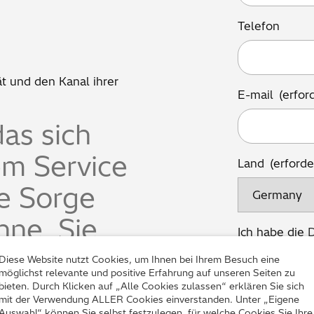
Telefon
 und den Kanal ihrer
E-mail
(erfor
as sich
em Service
Land
(erforde
ne Sorge
nne. Sie
Ich habe die
Ich
D
Kenntnis gen
habe
Diese Website nutzt Cookies, um Ihnen bei Ihrem Besuch eine
meine Angabe
die
möglichst relevante und positive Erfahrung auf unseren Seiten zu
meiner Anfra
Datenschutze
bieten. Durch Klicken auf „Alle Cookies zulassen“ erklären Sie sich
gespeichert 
zur
mit der Verwendung ALLER Cookies einverstanden. Unter „Eigene
Auswahl“ können Sie selbst festzulegen, für welche Cookies Sie Ihre