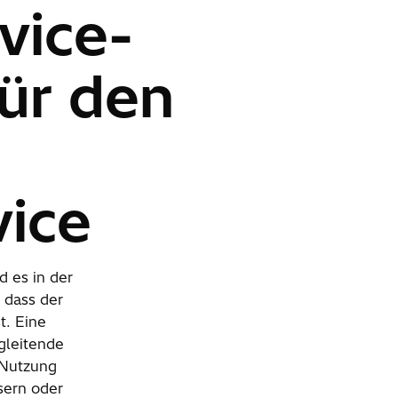
vice-
ür den
ice
 es in der
 dass der
t. Eine
egleitende
 Nutzung
sern oder