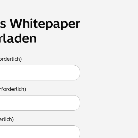
s Whitepaper
rladen
orderlich)
rforderlich)
erlich)