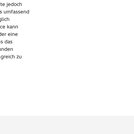
ute jedoch
is umfassend
lich
ice kann
der eine
ss das
Kunden
lgreich zu