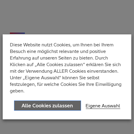
Bernhard Räther
Diese Website nutzt Cookies, um Ihnen bei Ihrem
Service Delivery Manager
Besuch eine möglichst relevante und positive
Erfahrung auf unseren Seiten zu bieten. Durch
Als Service Delivery Manager verantwortet Bernhard
Klicken auf „Alle Cookies zulassen“ erklären Sie sich
eine Vielzahl von Aufgaben und Themen. Er kann auf
mit der Verwendung ALLER Cookies einverstanden.
über 30 Jahre Berufserfahrung zurückblicken.
Unter „Eigene Auswahl“ können Sie selbst
festzulegen, für welche Cookies Sie Ihre Einwilligung
geben.
Alle Cookies zulassen
Eigene Auswahl